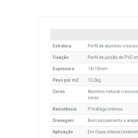
Estrutura
Perfil de alumínio c/escova
Fixação
Perfil de junção de PVC e
Espessura
14/15mm
Peso por m2
12,2kg
Cores
Alumínio natural c/escova
cores.
Resistência
P/tráfego intenso.
Drenagem
Bom escoamento e arejam
Aplicação
Em fosso interior/exterior