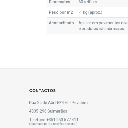
Dimensões
60 x 40cm
Peso por m2
<1kg (aprox.)
Aconselhado
Aplicar em pavimentos nivel
e produtos não abrasivos.
CONTACTOS
Rua 25 de Abril Nº476 - Pevidém
4835-296 Guimarães
Telefone:
+351 253 577 411
(Chamada para a rede fixa nacional)