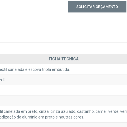
FICHA TÉCNICA
têxtil canelada e escova tripla embutida.
m H.
xtil canelada em preto, cinza, cinza azulado, castanho, camel, verde, v
nodização do alumínio em preto e noutras cores.