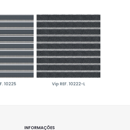
F. 10225
Vip REF. 10222-L
Vip Lar
INFORMAÇÕES