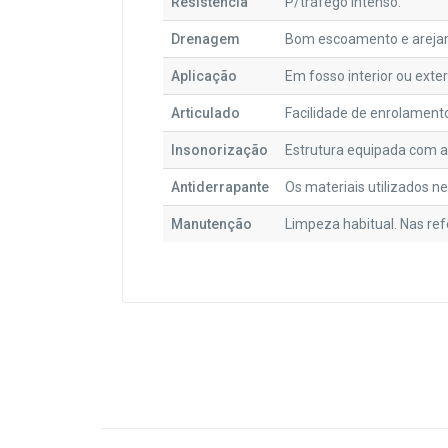
Resistência
P/tráfego intenso.
Drenagem
Bom escoamento e arejam
Aplicação
Em fosso interior ou exte
Articulado
Facilidade de enrolament
Insonorização
Estrutura equipada com ap
Antiderrapante
Os materiais utilizados n
Manutenção
Limpeza habitual. Nas ref