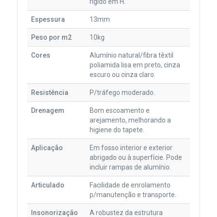
rígido em H.
Espessura
13mm
Peso por m2
10kg
Cores
Alumínio natural/fibra têxtil
poliamida lisa em preto, cinza
escuro ou cinza claro.
Resistência
P/tráfego moderado.
Drenagem
Bom escoamento e
arejamento, melhorando a
higiene do tapete.
Aplicação
Em fosso interior e exterior
abrigado ou à superfície. Pode
incluir rampas de alumínio.
Articulado
Facilidade de enrolamento
p/manutenção e transporte.
Insonorização
A robustez da estrutura