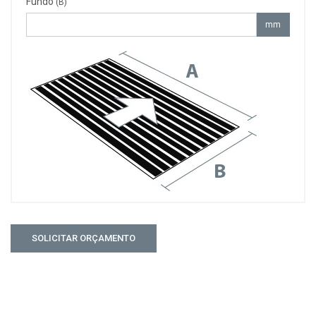
Fundo
(B)
mm