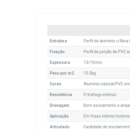
Estrutura
Perfil de alumínio c/fibr
Fixação
Perfil de junção de PVC e
Espessura
13/15mm
Peso por m2
15.5kg
Cores
Alumínio natural/PVC em 
Resistência
P/tráfego intenso.
Drenagem
Bom escoamento e arejam
Aplicação
Em fosso interior/exterio
Articulado
Facilidade de enrolamen