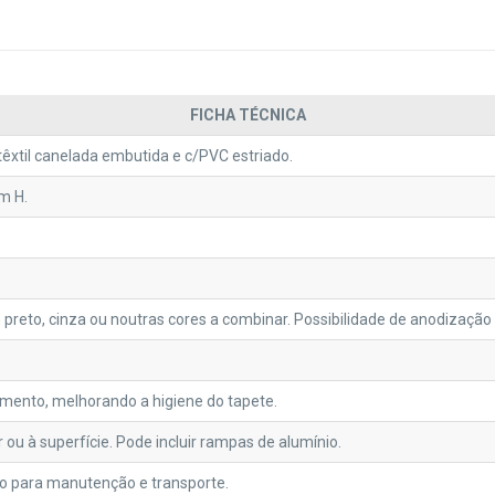
FICHA TÉCNICA
a têxtil canelada embutida e c/PVC estriado.
m H.
preto, cinza ou noutras cores a combinar. Possibilidade de anodização
ento, melhorando a higiene do tapete.
r ou à superfície. Pode incluir rampas de alumínio.
to para manutenção e transporte.