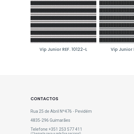
Vip Junior REF. 10122-L
Vip Junior 
CONTACTOS
Rua 25 de Abril Nº476 - Pevidém
4835-296 Guimarães
Telefone:
+351 253 577 411
(Chamada para a rede fixa nacional)