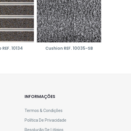
 REF. 10134
Cushion REF. 10035-SB
Vip Junior P
INFORMAÇÕES
Termos & Condições
Política De Privacidade
Resolução De Litígios