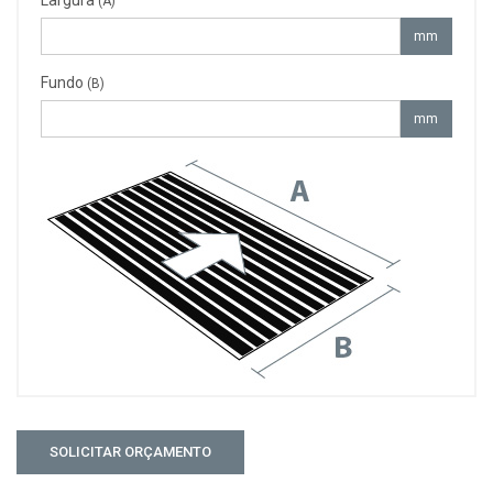
(A)
mm
Fundo
(B)
mm