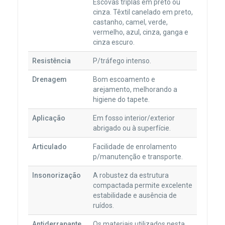
Escovas triplas em preto ou
cinza. Têxtil canelado em preto,
castanho, camel, verde,
vermelho, azul, cinza, ganga e
cinza escuro.
Resistência
P/tráfego intenso.
Drenagem
Bom escoamento e
arejamento, melhorando a
higiene do tapete.
Aplicação
Em fosso interior/exterior
abrigado ou à superfície.
Articulado
Facilidade de enrolamento
p/manutenção e transporte.
Insonorização
A robustez da estrutura
compactada permite excelente
estabilidade e ausência de
ruídos.
Antiderrapante
Os materiais utilizados nesta