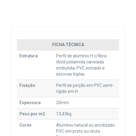
FICHA TÉCNICA
Estrutura
Perfil de alumínio H c/fibra
têxtil poliamida canelada
embutida, PVC estriado e
escovas triplas.
Fixação
Perfil de junção em PVC semi-
rígido em H.
Espessura
20mm
Peso por m2
13,43kg
Cores
Alumínio natural ou anodizado.
PVC em preto ou cinza.